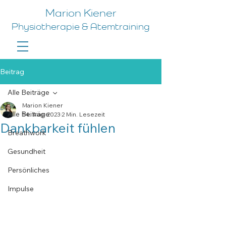
Marion Kiener
Physiotherapie & Atemtraining
Beitrag
Alle Beiträge
Marion Kiener
Alle Beiträge
14. Aug. 2023
2 Min. Lesezeit
Dankbarkeit fühlen
Breathwork
Gesundheit
Persönliches
Impulse