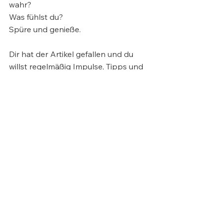
wahr? 
Was fühlst du? 
Spüre und genieße.
Dir hat der Artikel gefallen und du 
willst regelmäßig Impulse, Tipps und 
kleine Mutmacher von mir erhalten? 
Dann
 lass uns in Verbindung 
kommen, als LeserIn der 
Bewegenden Worte. 
Klicke hier
, um dich für meinen 
Newsletter anzumelden. 
Ich freue mich auf dich!
PS: Ich schicke dir meinen Newsletter 
voraussichtlich 2-mal pro Monat und 
er ist zu  100 % kostenlos und du 
kannst dich jederzeit mit einem Klick 