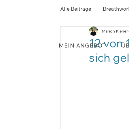
Alle Beiträge
Breathwor
Marion Kiener
12 von 
MEIN ANGEBOT
ÜB
sich ge