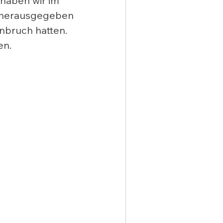
haben wir im 
g herausgegeben 
nbruch hatten. 
n.  