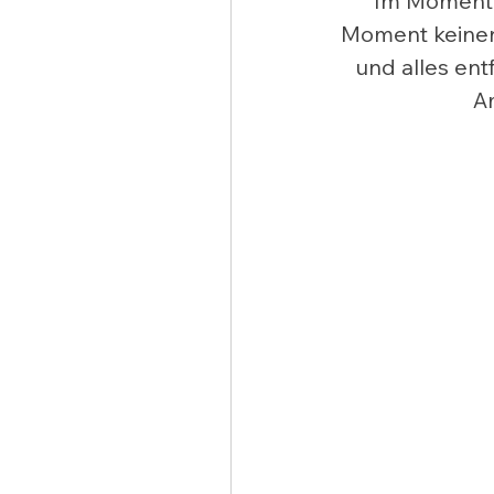
Im Moment h
Moment keinen
und alles ent
A