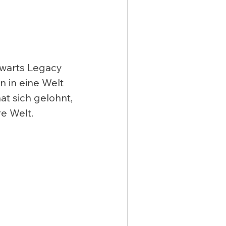
warts Legacy 
n in eine Welt 
t sich gelohnt, 
e Welt.  