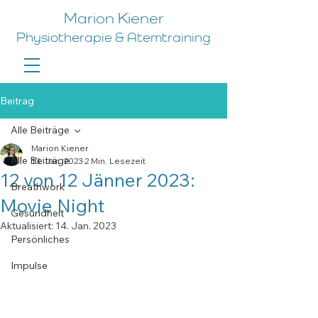
Marion Kiener
Physiotherapie & Atemtraining
Beitrag
Alle Beiträge
Marion Kiener
Alle Beiträge
13. Jan. 2023
2 Min. Lesezeit
12 von 12 Jänner 2023:
Breathwork
Movie Night
Gesundheit
Aktualisiert:
14. Jan. 2023
Persönliches
Impulse